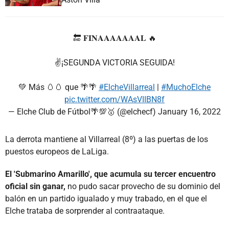
🔚 𝐅𝐈𝐍𝐀𝐀𝐀𝐀𝐀𝐀𝐀𝐋 🔥
✌️¡SEGUNDA VICTORIA SEGUIDA!
💚 Más 🥚🥚 que 🌴🌴
#ElcheVillarreal
|
#MuchoElche
pic.twitter.com/WAsVIIBN8f
— Elche Club de Fútbol🌴💯🥇 (@elchecf)
January 16, 2022
La derrota mantiene al Villarreal (8º) a las puertas de los
puestos europeos de LaLiga.
El 'Submarino Amarillo', que acumula su tercer encuentro
oficial sin ganar,
no pudo sacar provecho de su dominio del
balón en un partido igualado y muy trabado, en el que el
Elche trataba de sorprender al contraataque.