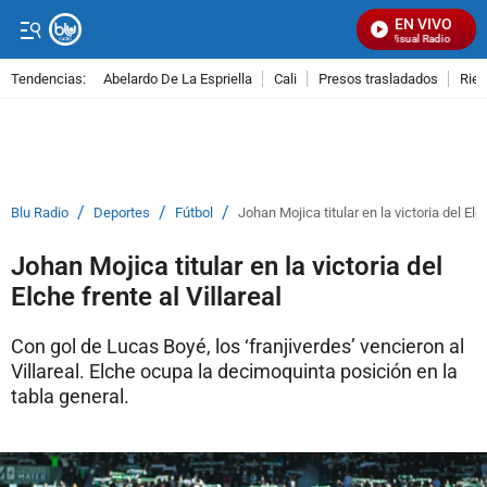
EN VIVO
Señal Visual Radio
Tendencias:
Abelardo De La Espriella
Cali
Presos trasladados
Rie
PUBLICIDAD
/
/
/
Blu Radio
Deportes
Fútbol
Johan Mojica titular en la victoria del Elch
Johan Mojica titular en la victoria del
Elche frente al Villareal
Con gol de Lucas Boyé, los ‘franjiverdes’ vencieron al
Villareal. Elche ocupa la decimoquinta posición en la
tabla general.