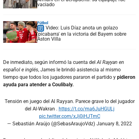
vaciado
Fútbol
Video: Luis Díaz anota un golazo
'picabarra' en la victoria del Bayern sobre
Aston Villa
De inmediato, según informó la cuenta del
Al Rayyan en
español e inglés
, James le brindó asistencia al mismo
tiempo que todos los jugadores pararon el partido y
pidieron
ayuda para atender a Coulibaly.
Tensión en juego del Al Rayyan. Parece grave lo del jugador
del Al-Wakran .
https://t.co/ma6JuHGULj
pic.twitter.com/xJj0iHJTmC
— Sebastián Araújo (@SebasAraujoVdz)
January 8, 2022