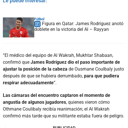
Le puede interesar:
Fútbol
Figura en Qatar: James Rodríguez anotó
doblete en la victoria del Al – Rayyan
“El médico del equipo de Al Wakrah, Mukhtar Shabaan,
confirmó que
James Rodríguez dio el paso importante de
ajustar la posición de la cabeza
de Ousmane Coulbaly justo
después de que se hubiera derrumbado,
para que pudiera
respirar adecuadamente
”.
Las cámaras del encuentro captaron el momento de
angustia de algunos jugadores
, quienes vieron cómo
Othmane Coulibaly recibía reanimación; el Al Wakrah
confirmó más tarde que su militante estaba fuera de peligro.
PUBLICIDAD