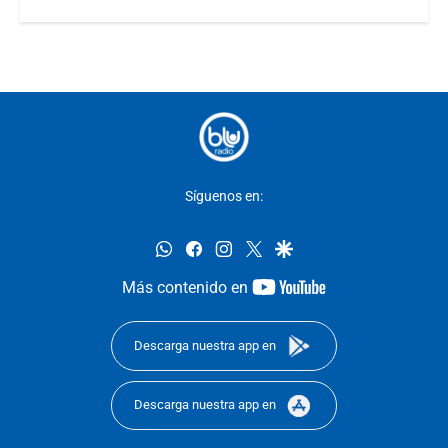
Síguenos en:
whatsapp
facebook
instagram
twitter
google
youtube-
Más contenido en
footer
Descarga nuestra app en
Descarga nuestra app en