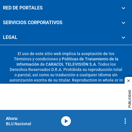
RED DE PORTALES
SERVICIOS CORPORATIVOS
LEGAL
El uso de este sitio web implica la aceptación de los
Términos y condiciones
y
Políticas de Tratamiento de la
Información
de
CARACOL TELEVISIÓN S.A.
Todos los
Derechos Reservados D.R.A. Prohibida su reproducción total
o parcial, así como su traducción a cualquier idioma sin
autorización escrita de su titular. Reproduction in whole or in
c
part, or translation without written permission is prohibited.
All rights reserved 2025.
PUBLICIDAD
MIEMBRO DE:
media-icon
BLU Nacional