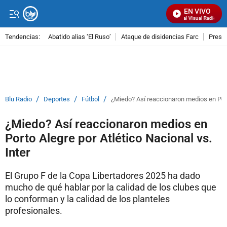
EN VIVO
Señal Visual Radio
Tendencias:
Abatido alias ‘El Ruso’
Ataque de disidencias Farc
Preso
PUBLICIDAD
/
/
/
Blu Radio
Deportes
Fútbol
¿Miedo? Así reaccionaron medios en Porto
¿Miedo? Así reaccionaron medios en
Porto Alegre por Atlético Nacional vs.
Inter
El Grupo F de la Copa Libertadores 2025 ha dado
mucho de qué hablar por la calidad de los clubes que
lo conforman y la calidad de los planteles
profesionales.