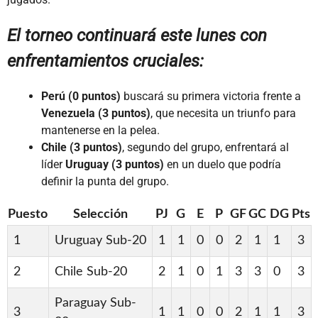
El torneo continuará este lunes con
enfrentamientos cruciales:
Perú (0 puntos)
buscará su primera victoria frente a
Venezuela (3 puntos)
, que necesita un triunfo para
mantenerse en la pelea.
Chile (3 puntos)
, segundo del grupo, enfrentará al
líder
Uruguay (3 puntos)
en un duelo que podría
definir la punta del grupo.
Puesto
Selección
PJ
G
E
P
GF
GC
DG
Pts
1
Uruguay Sub-20
1
1
0
0
2
1
1
3
2
Chile Sub-20
2
1
0
1
3
3
0
3
Paraguay Sub-
3
1
1
0
0
2
1
1
3