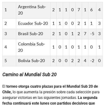
Argentina Sub-
1
2
1
1
0
7
1
6
4
20
2
Ecuador Sub-20
1
1
0
0
2
1
1
3
3
Brasil Sub-20
2
1
0
1
2
7
-5
3
Colombia Sub-
4
1
0
1
0
1
1
0
1
20
5
Bolivia Sub-20
2
0
0
2
2
4
-2
0
Camino al Mundial Sub 20
El
torneo otorga cuatro plazas para el Mundial Sub 20 de
Chile,
lo que aumenta la presión sobre cada selección para
asegurar victorias en las siguientes jornadas.
La segunda
fecha continuará este lunes con partidos decisivos que