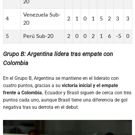
20
Venezuela Sub-
4
2
1
0
1
5
2
3
3
20
5
Perú Sub-20
2
0
0
2
1
6
-5
0
Grupo B: Argentina lidera tras empate con
Colombia
En el Grupo B, Argentina se mantiene en el liderato con
cuatro puntos, gracias a su
victoria inicial y el empate
frente a Colombia.
Ecuador y Brasil siguen de cerca con tres
puntos cada uno, aunque Brasil tiene una diferencia de gol
negativa tras su derrota en el debut.