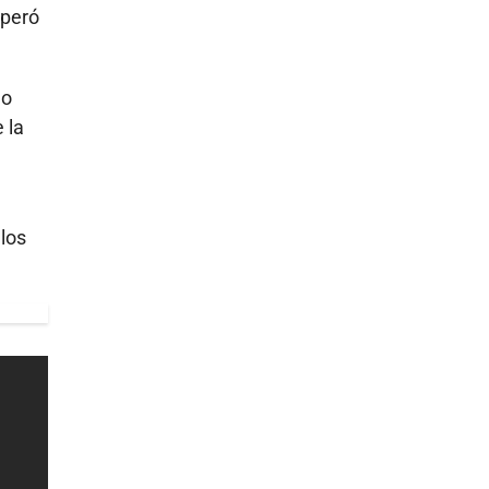
uperó
no
 la
 los