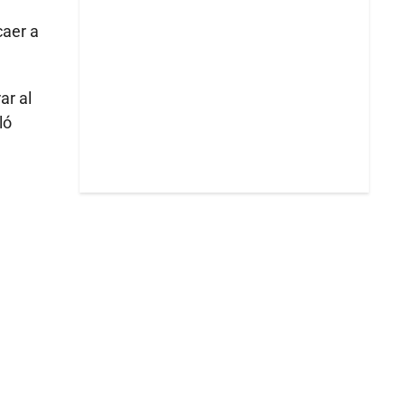
caer a
ar al
ló