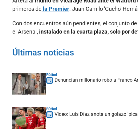
Arteta al
triunfo en Vicarage Road ante el Watford 
primeros de
la Premier
. Juan Camilo 'Cucho' Herná
Con dos encuentros aún pendientes, el conjunto de 
el Arsenal
, instalado en la cuarta plaza, solo por d
Últimas noticias
Fútbol
Denuncian millonario robo a Franco Ar
Fútbol
Video: Luis Díaz anota un golazo 'picab