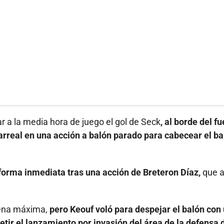
r a la media hora de juego el gol de Seck
, al borde del f
arreal en una acción a balón parado para cabecear el ba
forma inmediata tras una acción de Breteron Díaz,
que 
 pena máxima,
pero Keouf voló para despejar el balón con
tir el lanzamiento por invasión del área de la defensa 