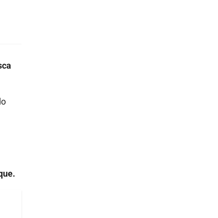
sca
do
que.