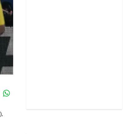
Whatsapp
k
),