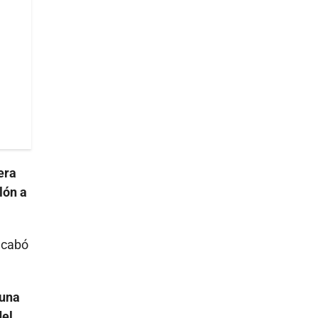
uera
lón a
acabó
 una
del