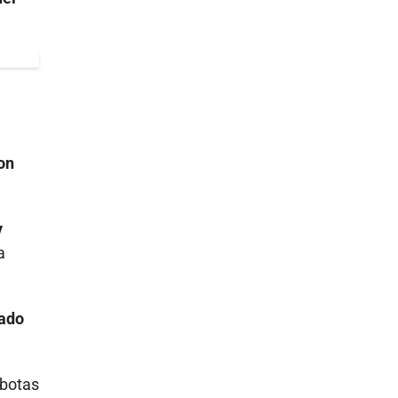
on
y
a
rado
 botas