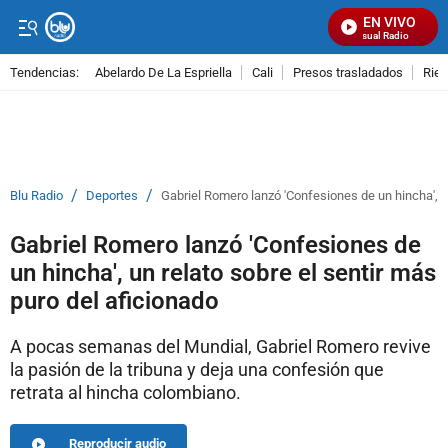
EN VIVO
Señal Visual Radio
Tendencias:
Abelardo De La Espriella
Cali
Presos trasladados
Rie
PUBLICIDAD
/
/
Blu Radio
Deportes
Gabriel Romero lanzó 'Confesiones de un hincha', un
Gabriel Romero lanzó 'Confesiones de
un hincha', un relato sobre el sentir más
puro del aficionado
A pocas semanas del Mundial, Gabriel Romero revive
la pasión de la tribuna y deja una confesión que
retrata al hincha colombiano.
Reproducir audio