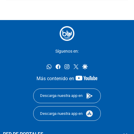
Síguenos en:
whatsapp
facebook
instagram
twitter
google
youtube-
Más contenido en
footer
Descarga nuestra app en
Descarga nuestra app en