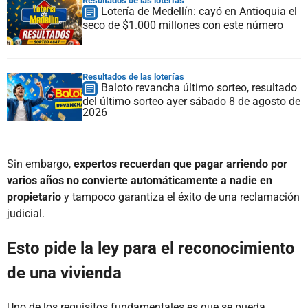
Resultados de las loterías
Lotería de Medellín: cayó en Antioquia el
seco de $1.000 millones con este número
Resultados de las loterías
Baloto revancha último sorteo, resultado
del último sorteo ayer sábado 8 de agosto de
2026
Sin embargo,
expertos recuerdan que pagar arriendo por
varios años no convierte automáticamente a nadie en
propietario
y tampoco garantiza el éxito de una reclamación
judicial.
Esto pide la ley para el reconocimiento
de una vivienda
Uno de los requisitos fundamentales es que se pueda