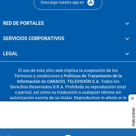
Descarga nuestra app en
RED DE PORTALES
SERVICIOS CORPORATIVOS
LEGAL
El uso de este sitio web implica la aceptación de los
Términos y condiciones
y
Políticas de Tratamiento de la
Información
de
CARACOL TELEVISIÓN S.A.
Todos los
Derechos Reservados D.R.A. Prohibida su reproducción total
o parcial, así como su traducción a cualquier idioma sin
autorización escrita de su titular. Reproduction in whole or in
c
part, or translation without written permission is prohibited.
All rights reserved 2025.
PUBLICIDAD
MIEMBRO DE: