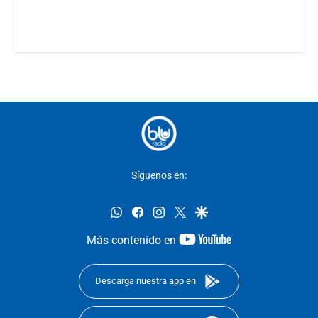
Síguenos en:
whatsapp
facebook
instagram
twitter
google
youtube-
Más contenido en
footer
Descarga nuestra app en