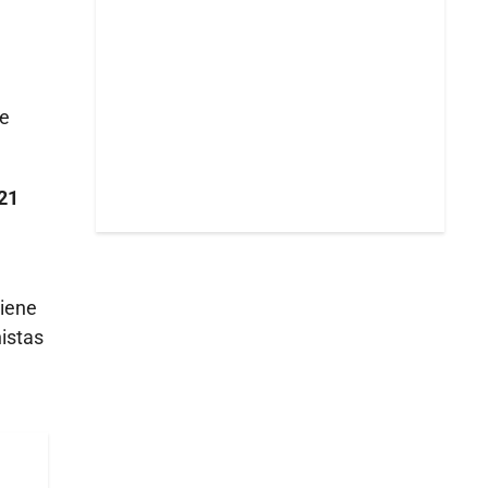
de
21
tiene
istas