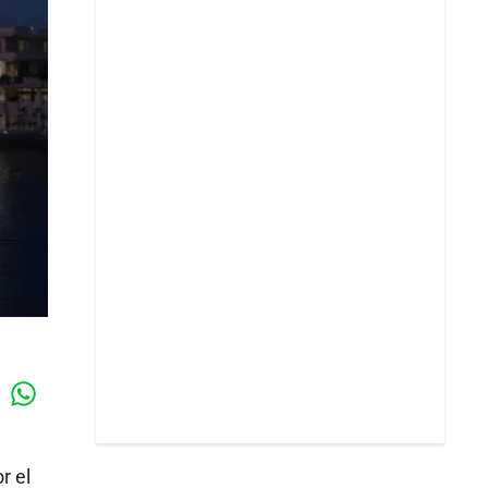
Whatsapp
k
r el