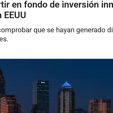
r en fondo de inversión inm
n EEUU
comprobar que se hayan generado d
es.