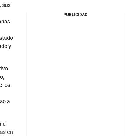
, sus
PUBLICIDAD
onas
estado
ndo y
tivo
o,
e los
uso a
ria
ias en