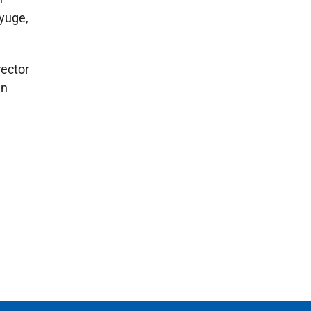
yuge,
irector
en