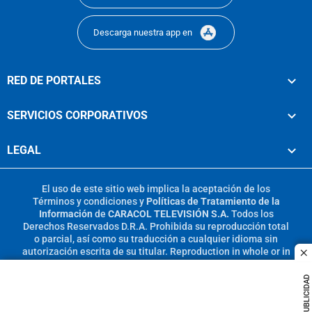
Descarga nuestra app en
RED DE PORTALES
SERVICIOS CORPORATIVOS
LEGAL
El uso de este sitio web implica la aceptación de los
Términos y condiciones
y
Políticas de Tratamiento de la
Información
de
CARACOL TELEVISIÓN S.A.
Todos los
Derechos Reservados D.R.A. Prohibida su reproducción total
o parcial, así como su traducción a cualquier idioma sin
autorización escrita de su titular. Reproduction in whole or in
c
part, or translation without written permission is prohibited.
All rights reserved 2025.
PUBLICIDAD
MIEMBRO DE: