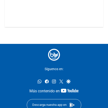
Síguenos en:
whatsapp
facebook
instagram
twitter
google
youtube-
Más contenido en
footer
Descarga nuestra app en