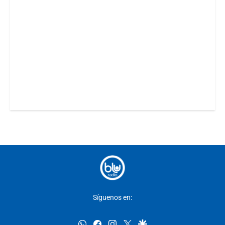
Síguenos en:
whatsapp
facebook
instagram
twitter
google