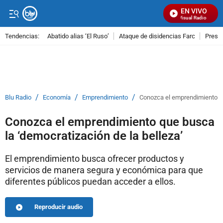
EN VIVO
Señal Visual Radio
Tendencias:
Abatido alias ‘El Ruso’
Ataque de disidencias Farc
Preso
PUBLICIDAD
/
/
/
Blu Radio
Economía
Emprendimiento
Conozca el emprendimiento qu
Conozca el emprendimiento que busca
la ‘democratización de la belleza’
El emprendimiento busca ofrecer productos y
servicios de manera segura y económica para que
diferentes públicos puedan acceder a ellos.
Reproducir audio