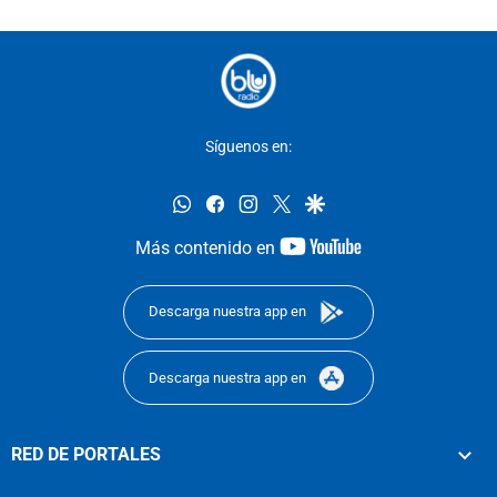
Síguenos en:
whatsapp
facebook
instagram
twitter
google
youtube-
Más contenido en
footer
Descarga nuestra app en
Descarga nuestra app en
RED DE PORTALES