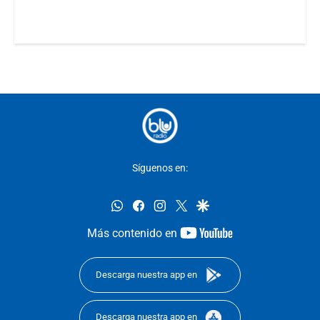
Síguenos en:
whatsapp
facebook
instagram
twitter
google
youtube-
Más contenido en
footer
Descarga nuestra app en
Descarga nuestra app en