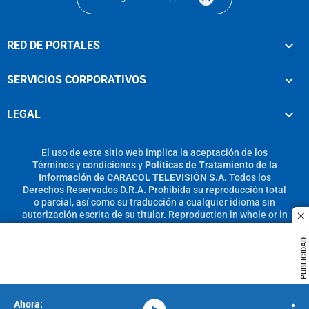
RED DE PORTALES
SERVICIOS CORPORATIVOS
LEGAL
El uso de este sitio web implica la aceptación de los
Términos y condiciones
y
Políticas de Tratamiento de la
Información
de
CARACOL TELEVISIÓN S.A.
Todos los
Derechos Reservados D.R.A. Prohibida su reproducción total
o parcial, así como su traducción a cualquier idioma sin
autorización escrita de su titular. Reproduction in whole or in
c
part, or translation without written permission is prohibited.
All rights reserved 2025.
PUBLICIDAD
MIEMBRO DE: