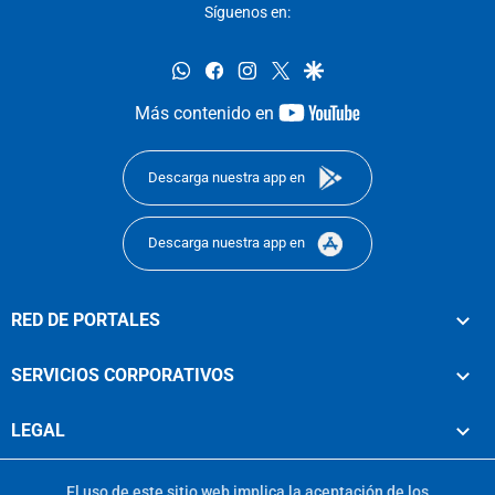
Síguenos en:
whatsapp
facebook
instagram
twitter
google
youtube-
Más contenido en
footer
Descarga nuestra app en
Descarga nuestra app en
RED DE PORTALES
SERVICIOS CORPORATIVOS
LEGAL
El uso de este sitio web implica la aceptación de los