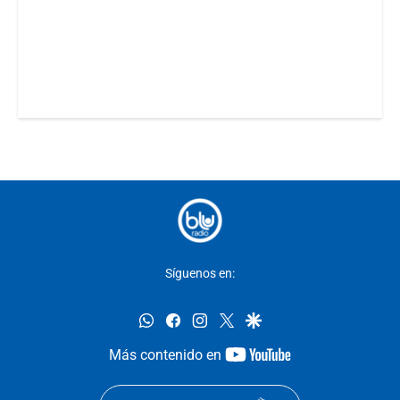
Síguenos en:
whatsapp
facebook
instagram
twitter
google
youtube-
Más contenido en
footer