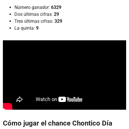
Número ganador:
6329
Dos últimas cifras:
29
Tres últimas cifras:
329
La quinta:
9
Cómo jugar el chance Chontico Día