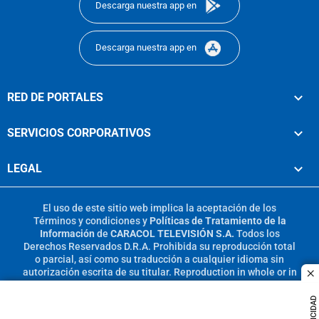
Descarga nuestra app en
Descarga nuestra app en
RED DE PORTALES
SERVICIOS CORPORATIVOS
LEGAL
El uso de este sitio web implica la aceptación de los
Términos y condiciones
y
Políticas de Tratamiento de la
Información
de
CARACOL TELEVISIÓN S.A.
Todos los
Derechos Reservados D.R.A. Prohibida su reproducción total
o parcial, así como su traducción a cualquier idioma sin
autorización escrita de su titular. Reproduction in whole or in
c
part, or translation without written permission is prohibited.
All rights reserved 2025.
PUBLICIDAD