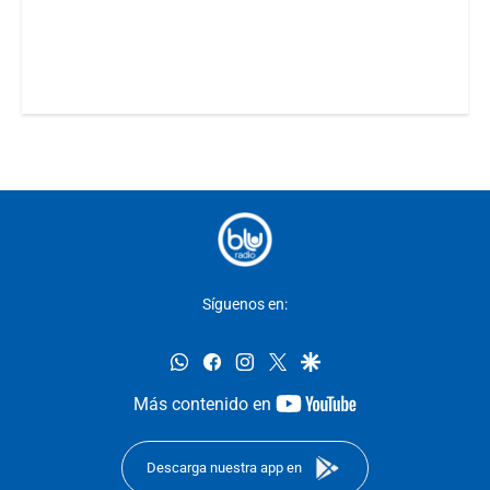
Síguenos en:
whatsapp
facebook
instagram
twitter
google
youtube-
Más contenido en
footer
Descarga nuestra app en