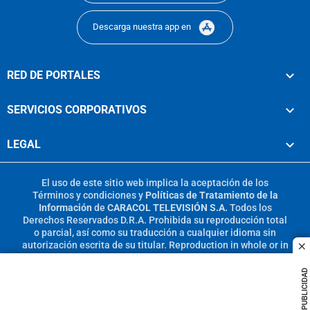
Descarga nuestra app en
RED DE PORTALES
SERVICIOS CORPORATIVOS
LEGAL
El uso de este sitio web implica la aceptación de los
Términos y condiciones
y
Políticas de Tratamiento de la
Información
de
CARACOL TELEVISIÓN S.A.
Todos los
Derechos Reservados D.R.A. Prohibida su reproducción total
o parcial, así como su traducción a cualquier idioma sin
autorización escrita de su titular. Reproduction in whole or in
c
part, or translation without written permission is prohibited.
All rights reserved 2025.
PUBLICIDAD
MIEMBRO DE: