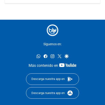
Síguenos en:
whatsapp
facebook
instagram
twitter
google
youtube-
Más contenido en
footer
Descarga nuestra app en
Descarga nuestra app en