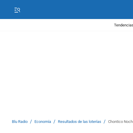
Tendencias
/
/
/
Blu Radio
Economía
Resultados de las loterías
Chontico Noche