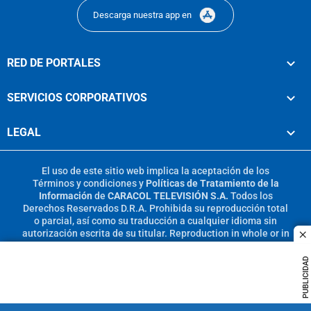
Descarga nuestra app en
RED DE PORTALES
SERVICIOS CORPORATIVOS
LEGAL
El uso de este sitio web implica la aceptación de los
Términos y condiciones
y
Políticas de Tratamiento de la
Información
de
CARACOL TELEVISIÓN S.A.
Todos los
Derechos Reservados D.R.A. Prohibida su reproducción total
o parcial, así como su traducción a cualquier idioma sin
autorización escrita de su titular. Reproduction in whole or in
c
part, or translation without written permission is prohibited.
All rights reserved 2025.
PUBLICIDAD
MIEMBRO DE: