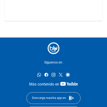
Síguenos en:
whatsapp
facebook
instagram
twitter
google
youtube-
Más contenido en
footer
Descarga nuestra app en