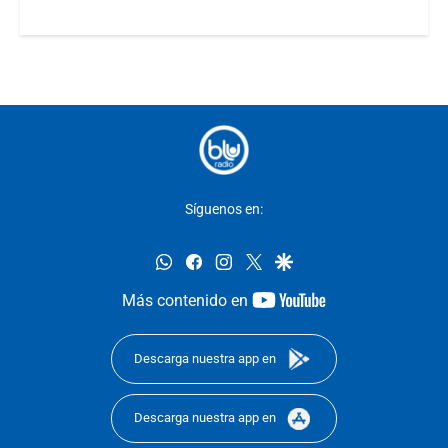
Síguenos en:
whatsapp
facebook
instagram
twitter
google
youtube-
Más contenido en
footer
Descarga nuestra app en
Descarga nuestra app en