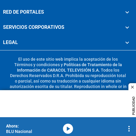
RED DE PORTALES
SERVICIOS CORPORATIVOS
LEGAL
El uso de este sitio web implica la aceptación de los
Términos y condiciones
y
Políticas de Tratamiento de la
Información
de
CARACOL TELEVISIÓN S.A.
Todos los
Derechos Reservados D.R.A. Prohibida su reproducción total
o parcial, así como su traducción a cualquier idioma sin
autorización escrita de su titular. Reproduction in whole or in
c
part, or translation without written permission is prohibited.
All rights reserved 2025.
PUBLICIDAD
MIEMBRO DE:
media-icon
BLU Nacional