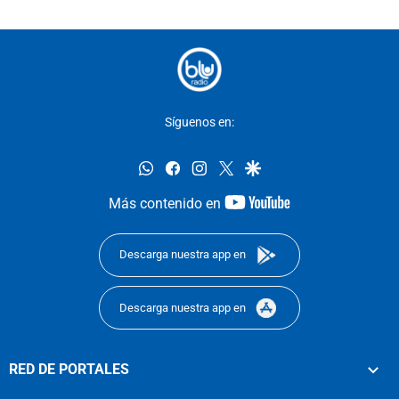
Síguenos en:
whatsapp
facebook
instagram
twitter
google
youtube-
Más contenido en
footer
Descarga nuestra app en
Descarga nuestra app en
RED DE PORTALES