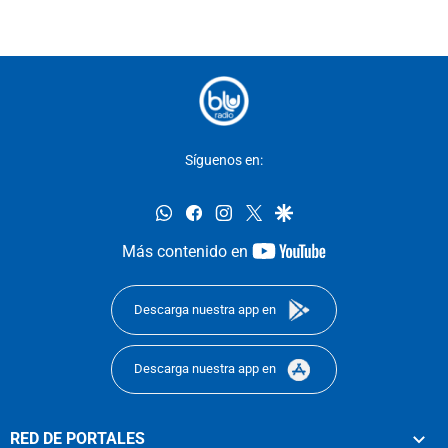
Síguenos en:
whatsapp
facebook
instagram
twitter
google
youtube-
Más contenido en
footer
Descarga nuestra app en
Descarga nuestra app en
RED DE PORTALES