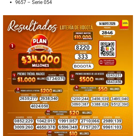
9657 – Serie 054