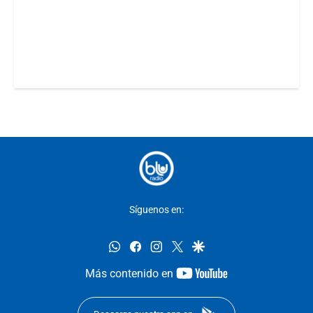
Síguenos en:
whatsapp
facebook
instagram
twitter
google
youtube-
Más contenido en
footer