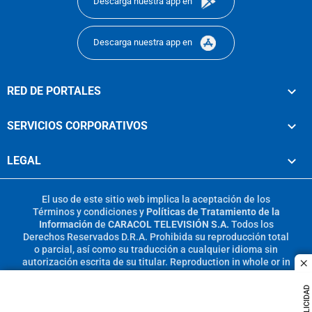
Descarga nuestra app en
Descarga nuestra app en
RED DE PORTALES
SERVICIOS CORPORATIVOS
LEGAL
El uso de este sitio web implica la aceptación de los
Términos y condiciones
y
Políticas de Tratamiento de la
Información
de
CARACOL TELEVISIÓN S.A.
Todos los
Derechos Reservados D.R.A. Prohibida su reproducción total
o parcial, así como su traducción a cualquier idioma sin
autorización escrita de su titular. Reproduction in whole or in
c
part, or translation without written permission is prohibited.
All rights reserved 2025.
PUBLICIDAD