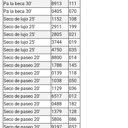
Pa la beca 30'
8913
111
Pa la beca 30'
0405
070
Seco de lujo 25'
1152
108
Seco de lujo 25'
2911
199
Seco de lujo 25'
2805
021
Seco de lujo 25'
3744
019
Seco de lujo 25'
4750
035
Seco de paseo 20'
8800
014
Seco de paseo 20'
1788
145
Seco de paseo 20'
0139
118
Seco de paseo 20'
1038
050
Seco de paseo 20'
1129
036
Seco de paseo 20'
6517
012
Seco de paseo 20'
0488
182
Seco de paseo 20'
1379
128
Seco de paseo 20'
5806
086
Seco de paseo 20'
9197
037