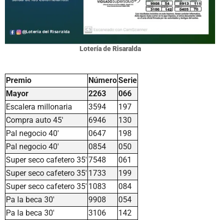
Lotería de Risaralda
Premio
Número
Serie
Mayor
2263
066
Escalera millonaria
3594
197
Compra auto 45'
6946
130
Pal negocio 40'
0647
198
Pal negocio 40'
0854
050
Super seco cafetero 35'
7548
061
Super seco cafetero 35'
1733
199
Super seco cafetero 35'
1083
084
Pa la beca 30'
9908
054
Pa la beca 30'
3106
142