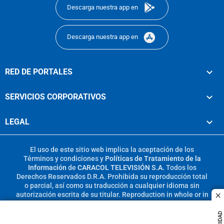
Descarga nuestra app en
Descarga nuestra app en
RED DE PORTALES
SERVICIOS CORPORATIVOS
LEGAL
El uso de este sitio web implica la aceptación de los
Términos y condiciones
y
Políticas de Tratamiento de la
Información
de
CARACOL TELEVISIÓN S.A.
Todos los
Derechos Reservados D.R.A. Prohibida su reproducción total
o parcial, así como su traducción a cualquier idioma sin
autorización escrita de su titular. Reproduction in whole or in
c
part, or translation without written permission is prohibited.
All rights reserved 2025.