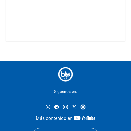
Síguenos en:
whatsapp
facebook
instagram
twitter
google
youtube-
Más contenido en
footer