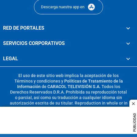
Descarga nuestra app en
RED DE PORTALES
SERVICIOS CORPORATIVOS
LEGAL
El uso de este sitio web implica la aceptación de los
Términos y condiciones
y
Políticas de Tratamiento de la
Información
de
CARACOL TELEVISIÓN S.A.
Todos los
Derechos Reservados D.R.A. Prohibida su reproducción total
o parcial, así como su traducción a cualquier idioma sin
autorización escrita de su titular. Reproduction in whole or in
c
part, or translation without written permission is prohibited.
All rights reserved 2025.
PUBLICIDAD
MIEMBRO DE: