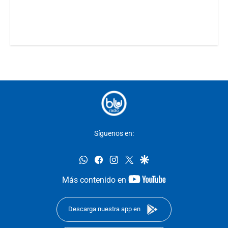
Síguenos en:
whatsapp
facebook
instagram
twitter
google
youtube-
Más contenido en
footer
Descarga nuestra app en