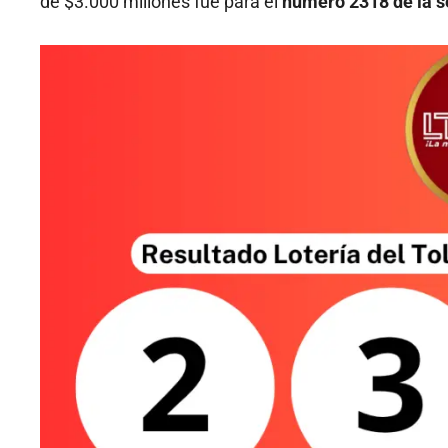
de $3.000 millones fue para el
número 2318 de la s