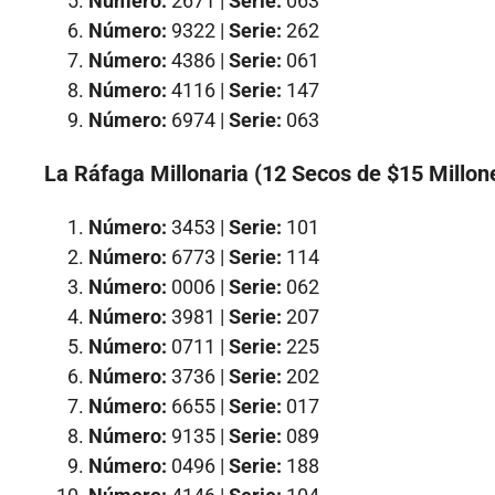
Número:
2671 |
Serie:
063
Número:
9322 |
Serie:
262
Número:
4386 |
Serie:
061
Número:
4116 |
Serie:
147
Número:
6974 |
Serie:
063
La Ráfaga Millonaria (12 Secos de $15 Millon
Número:
3453 |
Serie:
101
Número:
6773 |
Serie:
114
Número:
0006 |
Serie:
062
Número:
3981 |
Serie:
207
Número:
0711 |
Serie:
225
Número:
3736 |
Serie:
202
Número:
6655 |
Serie:
017
Número:
9135 |
Serie:
089
Número:
0496 |
Serie:
188