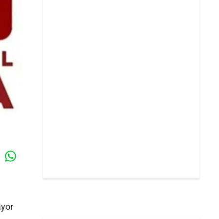
Whatsapp
k
ayor