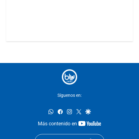
Síguenos en:
whatsapp
facebook
instagram
twitter
google
youtube-
Más contenido en
footer