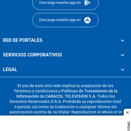
Descarga nuestra app en
Descarga nuestra app en
RED DE PORTALES
SERVICIOS CORPORATIVOS
LEGAL
El uso de este sitio web implica la aceptación de los
Términos y condiciones
y
Políticas de Tratamiento de la
Información
de
CARACOL TELEVISIÓN S.A.
Todos los
Derechos Reservados D.R.A. Prohibida su reproducción total
o parcial, así como su traducción a cualquier idioma sin
autorización escrita de su titular. Reproduction in whole or in
c
part, or translation without written permission is prohibited.
All rights reserved 2025.
PUBLICIDAD