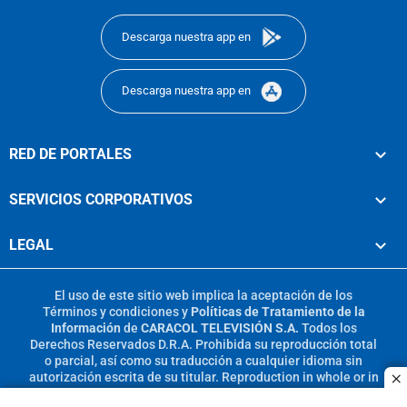
Descarga nuestra app en
Descarga nuestra app en
RED DE PORTALES
SERVICIOS CORPORATIVOS
LEGAL
El uso de este sitio web implica la aceptación de los
Términos y condiciones
y
Políticas de Tratamiento de la
Información
de
CARACOL TELEVISIÓN S.A.
Todos los
Derechos Reservados D.R.A. Prohibida su reproducción total
o parcial, así como su traducción a cualquier idioma sin
autorización escrita de su titular. Reproduction in whole or in
c
part, or translation without written permission is prohibited.