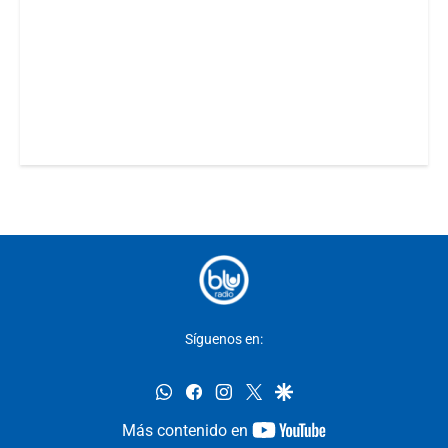
Síguenos en:
whatsapp
facebook
instagram
twitter
google
youtube-
Más contenido en
footer