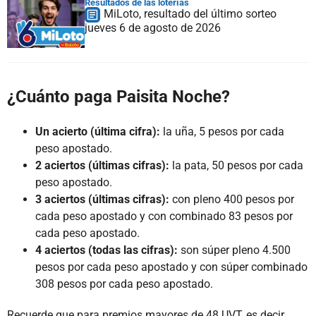
Resultados de las loterías
MiLoto, resultado del último sorteo
jueves 6 de agosto de 2026
¿Cuánto paga Paisita Noche?
Un acierto (última cifra):
la uña, 5 pesos por cada
peso apostado.
2 aciertos (últimas cifras):
la pata, 50 pesos por cada
peso apostado.
3 aciertos (últimas cifras):
con pleno 400 pesos por
cada peso apostado y con combinado 83 pesos por
cada peso apostado.
4 aciertos (todas las cifras):
son súper pleno 4.500
pesos por cada peso apostado y con súper combinado
308 pesos por cada peso apostado.
Recuerde que para premios mayores de 48 UVT, es decir