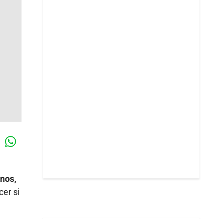
Whatsapp
k
nos,
er si