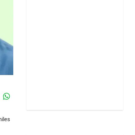
Whatsapp
k
iles