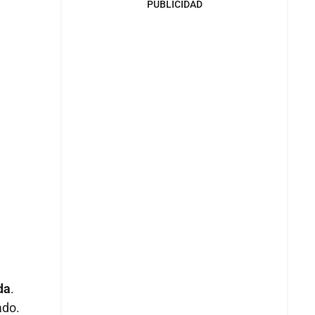
PUBLICIDAD
da
.
ado.