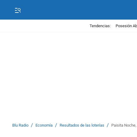
Tendencias:
Posesión Abe
/
/
/
Blu Radio
Economía
Resultados de las loterías
Paisita Noche,