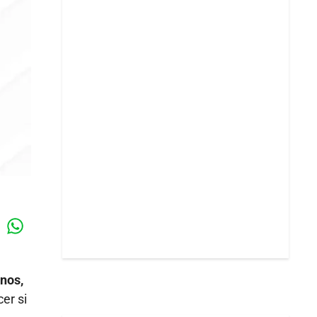
Whatsapp
k
nos,
er si