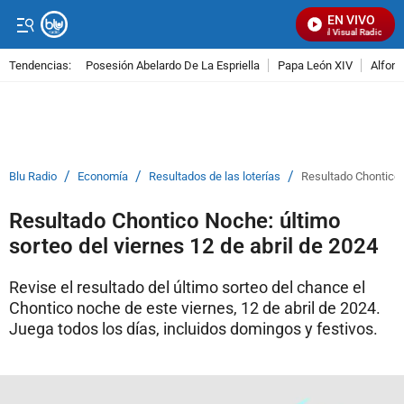
EN VIVO
Señal Visual Radio
Tendencias:
Posesión Abelardo De La Espriella
Papa León XIV
Alfons
PUBLICIDAD
/
/
/
Blu Radio
Economía
Resultados de las loterías
Resultado Chontico N
Resultado Chontico Noche: último
sorteo del viernes 12 de abril de 2024
Revise el resultado del último sorteo del chance el
Chontico noche de este viernes, 12 de abril de 2024.
Juega todos los días, incluidos domingos y festivos.