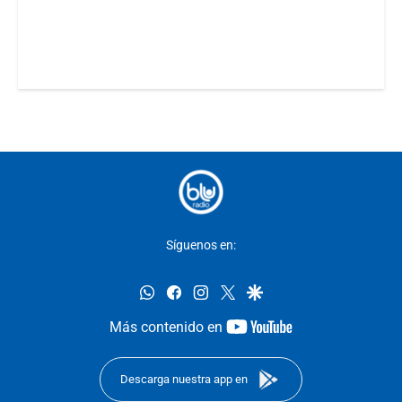
Síguenos en:
whatsapp
facebook
instagram
twitter
google
youtube-
Más contenido en
footer
Descarga nuestra app en