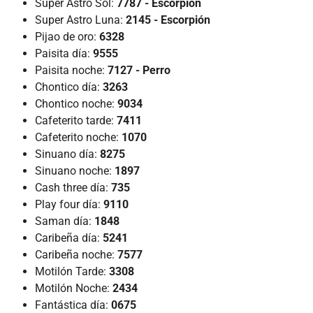
Super Astro Sol:
7787 - Escorpión
Super Astro Luna:
2145 - Escorpión
Pijao de oro:
6328
Paisita día:
9555
Paisita noche:
7127 - Perro
Chontico día:
3263
Chontico noche:
9034
Cafeterito tarde:
7411
Cafeterito noche:
1070
Sinuano día:
8275
Sinuano noche:
1897
Cash three día:
735
Play four día:
9110
Saman día:
1848
Caribeña día:
5241
Caribeña noche:
7577
Motilón Tarde:
3308
Motilón Noche:
2434
Fantástica día:
0675