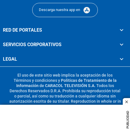
Descarga nuestra app en
RED DE PORTALES
SERVICIOS CORPORATIVOS
LEGAL
El uso de este sitio web implica la aceptación de los
Términos y condiciones
y
Políticas de Tratamiento de la
Información
de
CARACOL TELEVISIÓN S.A.
Todos los
Derechos Reservados D.R.A. Prohibida su reproducción total
o parcial, así como su traducción a cualquier idioma sin
autorización escrita de su titular. Reproduction in whole or in
c
part, or translation without written permission is prohibited.
All rights reserved 2025.
PUBLICIDAD
MIEMBRO DE: