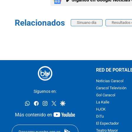
Relacionados
Sinuano día
Resultados 
RED DE PORTAL
Noticias Caracol
Caracol Televisión
Síguenos en:
Gol Caracol
whatsapp
facebook
instagram
twitter
google
La Kalle
HJCK
youtube-
Más contenido en
DiTu
footer
El Espectador
Teatro Mayor
Descarga nuestra app en