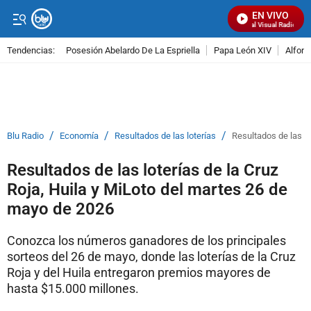
EN VIVO
Señal Visual Radio
Tendencias:
Posesión Abelardo De La Espriella
Papa León XIV
Alfons
PUBLICIDAD
/
/
/
Blu Radio
Economía
Resultados de las loterías
Resultados de las lo
Resultados de las loterías de la Cruz
Roja, Huila y MiLoto del martes 26 de
mayo de 2026
Conozca los números ganadores de los principales
sorteos del 26 de mayo, donde las loterías de la Cruz
Roja y del Huila entregaron premios mayores de
hasta $15.000 millones.