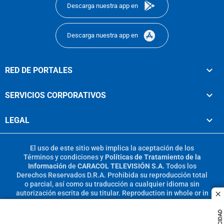
Descarga nuestra app en
Descarga nuestra app en
RED DE PORTALES
SERVICIOS CORPORATIVOS
LEGAL
El uso de este sitio web implica la aceptación de los
Términos y condiciones
y
Políticas de Tratamiento de la
Información
de
CARACOL TELEVISIÓN S.A.
Todos los
Derechos Reservados D.R.A. Prohibida su reproducción total
o parcial, así como su traducción a cualquier idioma sin
autorización escrita de su titular. Reproduction in whole or in
c
part, or translation without written permission is prohibited.
All rights reserved 2025.