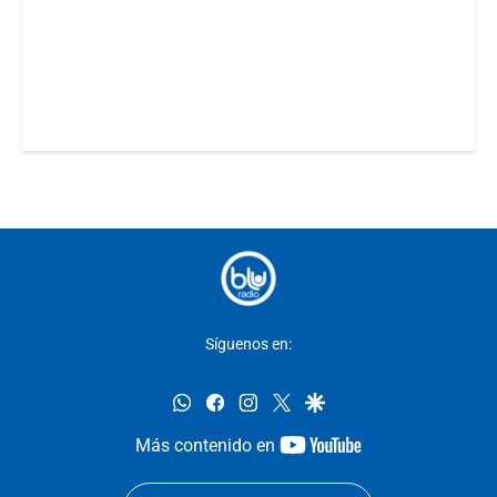
Síguenos en:
whatsapp
facebook
instagram
twitter
google
youtube-
Más contenido en
footer