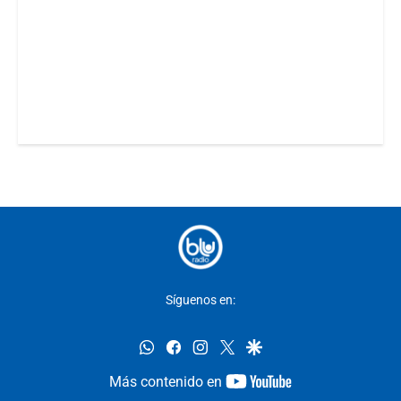
Síguenos en:
whatsapp
facebook
instagram
twitter
google
youtube-
Más contenido en
footer