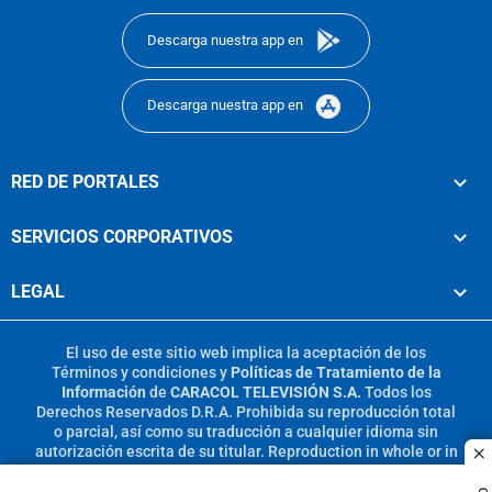
Descarga nuestra app en
Descarga nuestra app en
RED DE PORTALES
SERVICIOS CORPORATIVOS
LEGAL
El uso de este sitio web implica la aceptación de los
Términos y condiciones
y
Políticas de Tratamiento de la
Información
de
CARACOL TELEVISIÓN S.A.
Todos los
Derechos Reservados D.R.A. Prohibida su reproducción total
o parcial, así como su traducción a cualquier idioma sin
autorización escrita de su titular. Reproduction in whole or in
c
part, or translation without written permission is prohibited.
All rights reserved 2025.