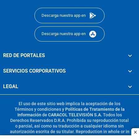
footer
Descarga nuestra app en
Descarga nuestra app en
RED DE PORTALES
SERVICIOS CORPORATIVOS
LEGAL
El uso de este sitio web implica la aceptación de los
Términos y condiciones
y
Políticas de Tratamiento de la
Información
de
CARACOL TELEVISIÓN S.A.
Todos los
Derechos Reservados D.R.A. Prohibida su reproducción total
o parcial, así como su traducción a cualquier idioma sin
autorización escrita de su titular. Reproduction in whole or in
c
part, or translation without written permission is prohibited.