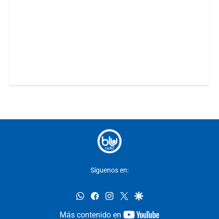
Síguenos en:
whatsapp
facebook
instagram
twitter
google
youtube-
Más contenido en