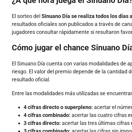
¿A qué hora juega el Sinuano Día
El sorteo del
Sinuano Día se realiza todos los días a
resultados oficiales son publicados a través de can
jugadores consultar rápidamente si resultaron favo
Cómo jugar el chance Sinuano Dí
El Sinuano Día cuenta con varias modalidades de ap
riesgo. El valor del premio depende de la cantidad d
resultado oficial.
Entre las modalidades más utilizadas se encuentra
4 cifras directo o superpleno:
acertar el númer
4 cifras combinado:
acertar las cuatro cifras 
3 cifras directo:
acertar las tres últimas cifras
3 cifras combinado:
acertar las cifras sin impo