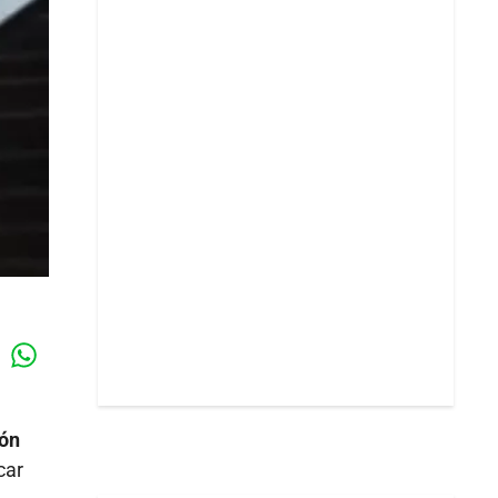
Whatsapp
k
ión
car