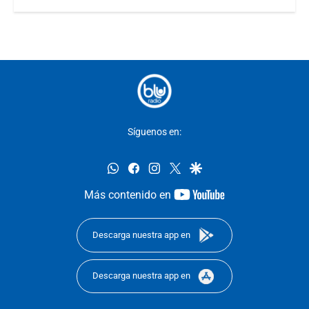
Síguenos en:
whatsapp
facebook
instagram
twitter
google
youtube-
Más contenido en
footer
Descarga nuestra app en
Descarga nuestra app en