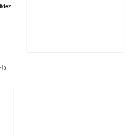
lidez
 la