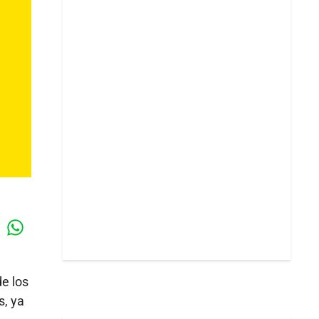
Whatsapp
k
e los
s, ya