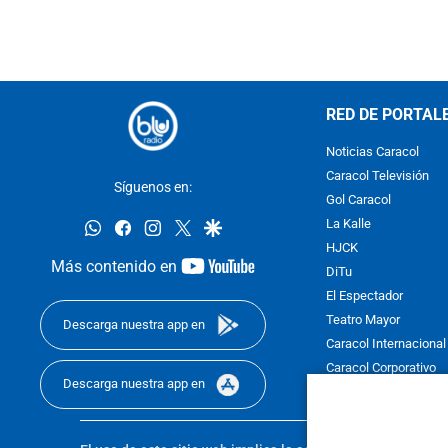
RED DE PORTAL
Noticias Caracol
Caracol Televisión
Síguenos en:
Gol Caracol
whatsapp
facebook
instagram
twitter
google
La Kalle
HJCK
youtube-
Más contenido en
DiTu
footer
El Espectador
Teatro Mayor
Descarga nuestra app en
Caracol Internacional
Caracol Corporativo
Descarga nuestra app en
Caracol Next