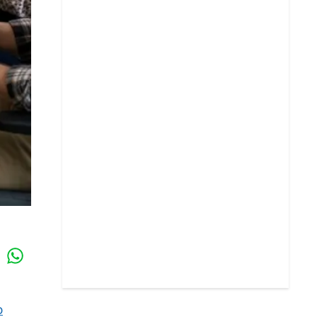
Whatsapp
k
o