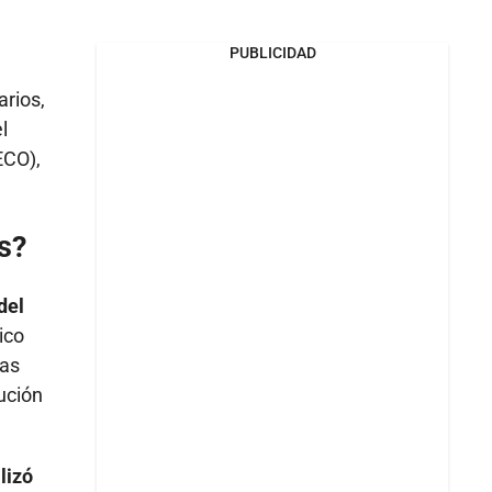
PUBLICIDAD
rios,
l
ECO),
s?
del
ico
nas
ución
lizó