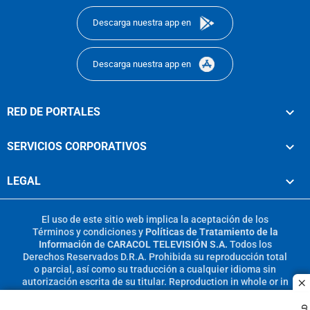
Descarga nuestra app en
Descarga nuestra app en
RED DE PORTALES
SERVICIOS CORPORATIVOS
LEGAL
El uso de este sitio web implica la aceptación de los
Términos y condiciones
y
Políticas de Tratamiento de la
Información
de
CARACOL TELEVISIÓN S.A.
Todos los
Derechos Reservados D.R.A. Prohibida su reproducción total
o parcial, así como su traducción a cualquier idioma sin
autorización escrita de su titular. Reproduction in whole or in
c
part, or translation without written permission is prohibited.
All rights reserved 2025.