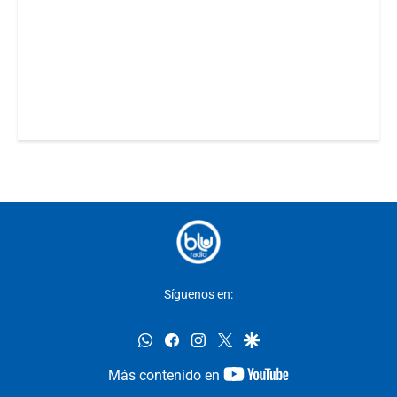
Síguenos en:
whatsapp
facebook
instagram
twitter
google
youtube-
Más contenido en
footer