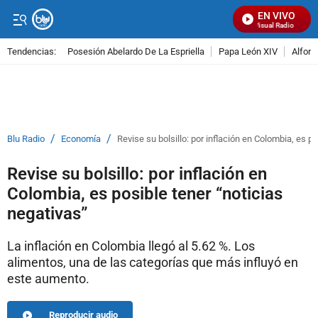
EN VIVO
Señal Visual Radio
Tendencias:
Posesión Abelardo De La Espriella
Papa León XIV
Alfons
PUBLICIDAD
/
/
Blu Radio
Economía
Revise su bolsillo: por inflación en Colombia, es p
Revise su bolsillo: por inflación en
Colombia, es posible tener “noticias
negativas”
La inflación en Colombia llegó al 5.62 %. Los
alimentos, una de las categorías que más influyó en
este aumento.
Reproducir audio