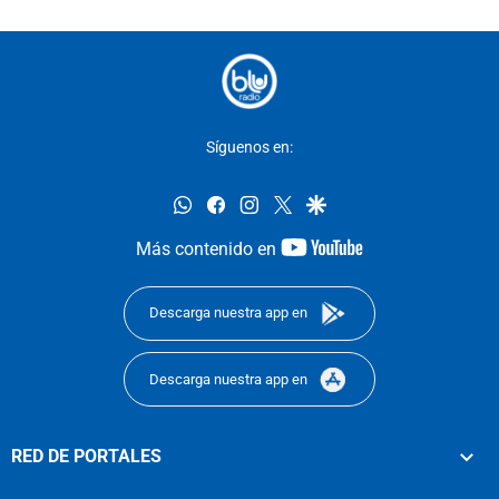
Síguenos en:
whatsapp
facebook
instagram
twitter
google
youtube-
Más contenido en
footer
Descarga nuestra app en
Descarga nuestra app en
RED DE PORTALES