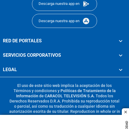
Descarga nuestra app en
Descarga nuestra app en
RED DE PORTALES
SERVICIOS CORPORATIVOS
LEGAL
El uso de este sitio web implica la aceptación de los
Términos y condiciones
y
Políticas de Tratamiento de la
Información
de
CARACOL TELEVISIÓN S.A.
Todos los
Derechos Reservados D.R.A. Prohibida su reproducción total
o parcial, así como su traducción a cualquier idioma sin
autorización escrita de su titular. Reproduction in whole or in
c
part, or translation without written permission is prohibited.
All rights reserved 2025.