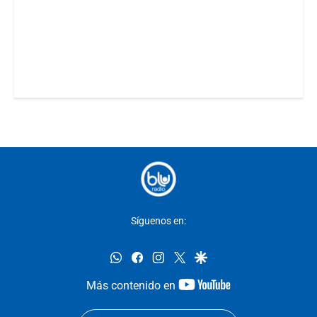
Síguenos en:
whatsapp
facebook
instagram
twitter
google
youtube-
Más contenido en
footer